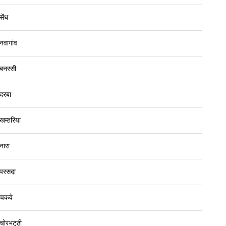
सेंध
नवागांव
बनरसी
दरबा
खम्हरिया
नारा
परसदा
चकवे
चोरभट्‌ठी