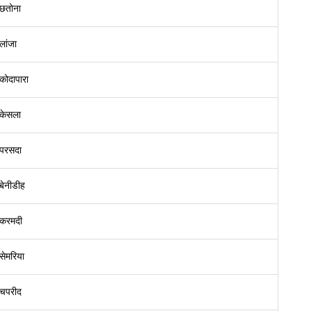
छतोना
लांजा
कोदापारा
केसला
परसदा
बेनीडीह
करमदी
सेमरिया
चपरीद