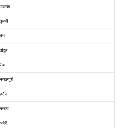
पारागांव
तुलसी
भैसा
तांदूल
रीवा
भण्डारपुरी
छटैरा
नरदहा,
अमेरी