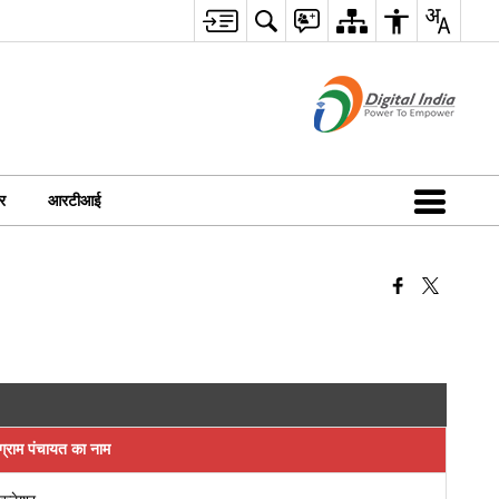
र
आरटीआई
ग्राम पंचायत का नाम