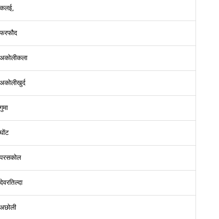
कलई,
फरफौद
अकोलीकला
अकोलीखुर्द
गुमा
घोंट
परसकोल
देवरतिल्दा
अछोली