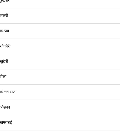
कुटेशर
सकरी
कठिया
सोनपैरी
खुटेरी
रीकों
कोटरा भाटा
ओडका
खमतराई