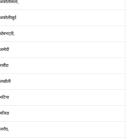
अकोलीकला,
अकोलीखुर्द
धोबभट्‌ठी,
अमोदी
रसौंदा
लखौली
भटिया
मजिठा
जरौद,